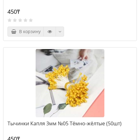
450₸
В корзину
Тычинки Капля 3мм №05 Тёмно-жёлтые (50шт)
450₸