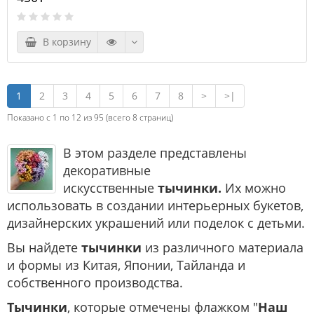
В корзину
1
2
3
4
5
6
7
8
>
>|
Показано с 1 по 12 из 95 (всего 8 страниц)
В этом разделе представлены
декоративные
искусственные
тычинки.
Их можно
использовать в создании интерьерных букетов,
дизайнерских украшений или поделок с детьми.
Вы найдете
тычинки
из различного материала
и формы из Китая, Японии, Тайланда и
собственного производства.
Тычинки
, которые отмечены флажком "
Наш