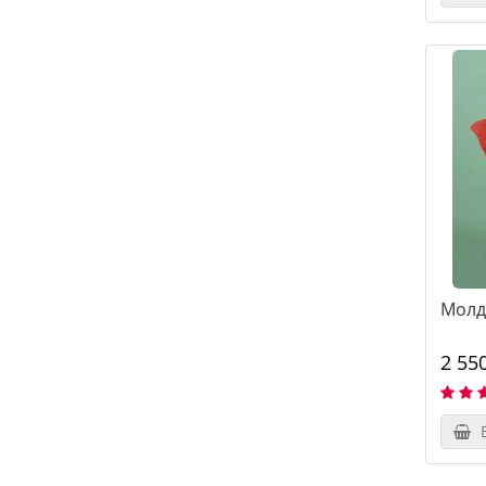
Молд
2 55
В