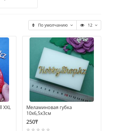
По умолчанию
12
l XXL
Меламиновая губка
10х6,5х3см
250₸