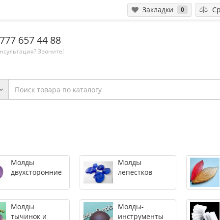
Закладки
Ср
0
 777 657 44 88
нсультация? Звоните!
Молды
Молды
двухсторонние
лепестков
Молды
Молды-
тычинок и
инструменты