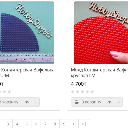
 Кондитерская Вафелька
Молд Кондитерская Вафл
IUM
круглая LM
0₸
4 700₸
 корзину
В корзину
3
4
5
6
7
8
9
>
>|