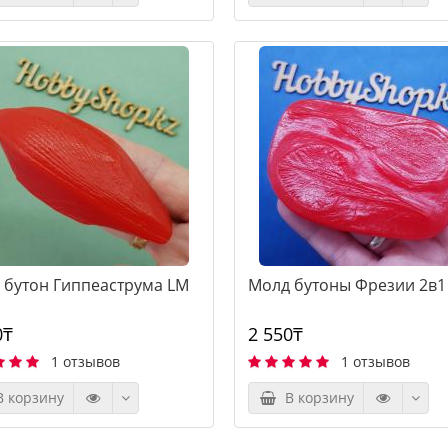
 бутон Гиппеаструма LM
Молд бутоны Фрезии 2в1
0₸
2 550₸
1 отзывов
1 отзывов
 корзину
В корзину