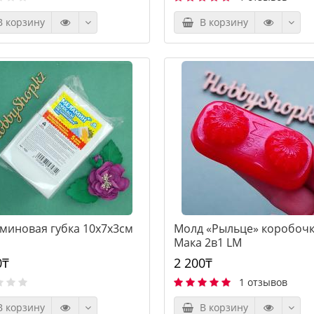
 корзину
В корзину
миновая губка 10х7х3см
Молд «Рыльце» коробоч
Мака 2в1 LM
0₸
2 200₸
1 отзывов
 корзину
В корзину