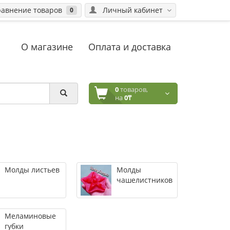
авнение товаров
Личный кабинет
0
О магазине
Оплата и доставка
0
товаров,
на
0₸
Молды листьев
Молды
чашелистников
Меламиновые
губки