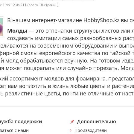
с 1 по 12 из 211 (всего 18 страниц)
В нашем интернет-магазине HobbyShop.kz вы с
Молды
— это отпечатки структуры листов или 
создавать имитации самых разнообразных расте
авливаются на современном оборудовании и выпо
фирной смолы европейского качества по тайской т
й молд обрабатывается вручную. На готовом издел
ая может поцарапать или случайно порезать. Молд
ий ассортимент молдов для фоамирана, представл
ет вам воплотить в жизнь любые цветы и растени
ть реалистичные цветы, почти не отличные от нас
лужба поддержки
Дополнительно
заться с нами
Производители