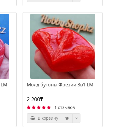
 LM
Молд бутоны Фрезии 3в1 LM
2 200₸
1 отзывов
В корзину