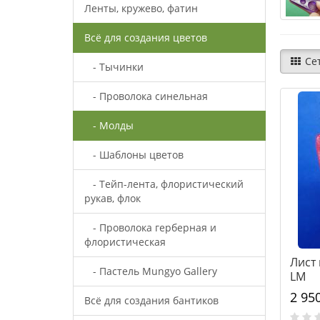
Ленты, кружево, фатин
Всё для создания цветов
Се
- Тычинки
- Проволока синельная
- Молды
- Шаблоны цветов
- Тейп-лента, флористический
рукав, флок
- Проволока герберная и
флористическая
Лист 
- Пастель Mungyo Gallery
LM
2 95
Всё для создания бантиков