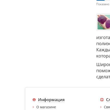
Показано 
изгот
полиэ
Кажды
котор
Широк
помож
сдела
Информация
С
О магазине
Свя