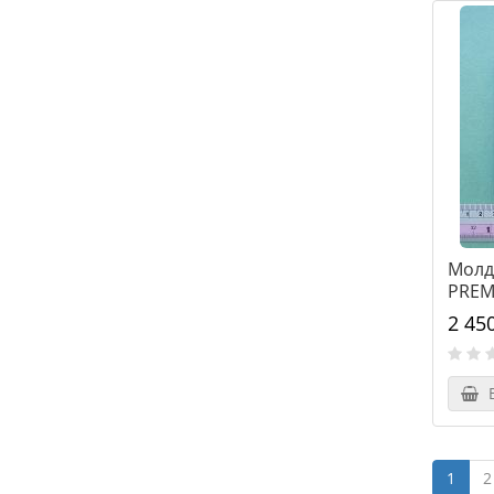
Молд
PREM
2 45
В
1
2