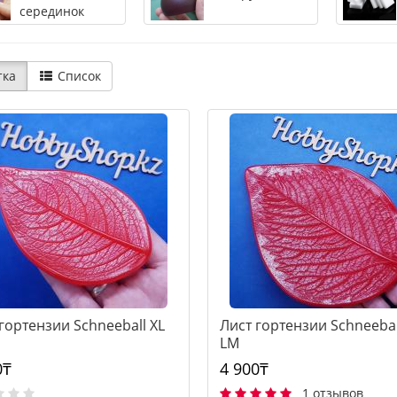
серединок
тка
Список
гортензии Schneeball XL
Лист гортензии Schneebal
LM
0₸
4 900₸
1 отзывов