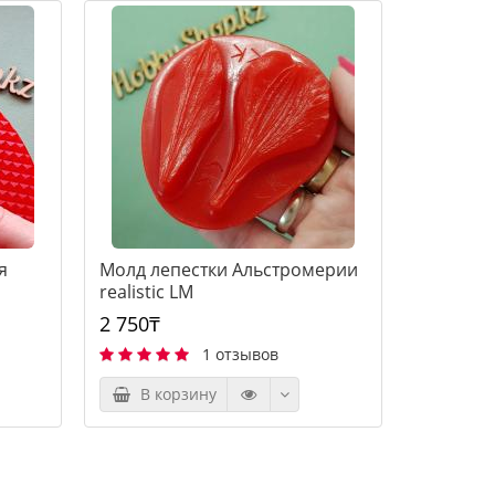
я
Молд лепестки Альстромерии
realistic LM
2 750₸
1 отзывов
В корзину