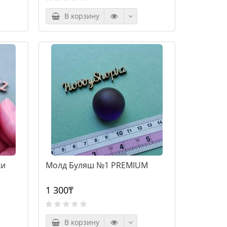
В корзину
ки
Молд Буляш №1 PREMIUM
1 300₸
В корзину