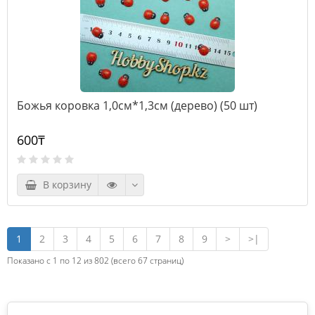
Божья коровка 1,0см*1,3см (дерево) (50 шт)
600₸
В корзину
1
2
3
4
5
6
7
8
9
>
>|
Показано с 1 по 12 из 802 (всего 67 страниц)